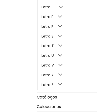
Letra O
Letra P
Letra R
Letra S
Letra T
Letra U
Letra V
Letra Y
Letra Z
Catálogos
Colecciones