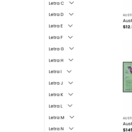
Letra C
Letra D
AUST
Aust
Letra E
$
12
Letra F
Letra G
Letra H
Letra I
Letra J
Letra K
Letra L
Letra M
AUST
Aust
Letra N
$
14