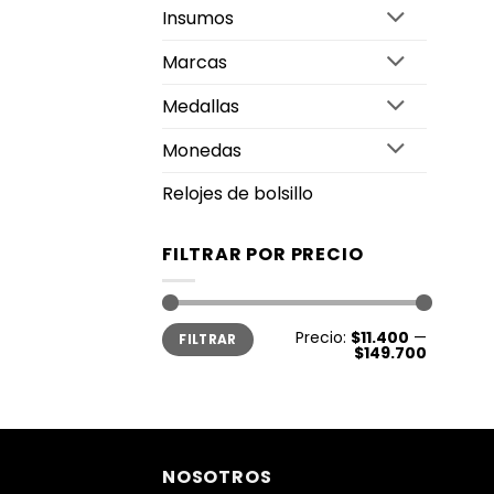
Insumos
Marcas
Medallas
Monedas
Relojes de bolsillo
FILTRAR POR PRECIO
Precio
Precio
Precio:
$11.400
—
FILTRAR
mínimo
máximo
$149.700
NOSOTROS