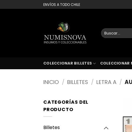
Saltar
ENVÍOS A TODO CHILE
al
contenido
Buscar
por:
COLECCIONAR BILLETES
COLECCIONAR 
INICIO
/
BILLETES
/
LETRA A
/
AU
CATEGORÍAS DEL
PRODUCTO
Billetes