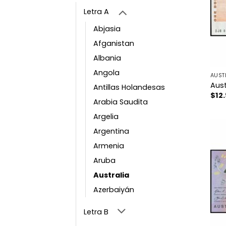
Letra A
Abjasia
Afganistan
Albania
Angola
AUST
Aust
Antillas Holandesas
$
12
Arabia Saudita
Argelia
Argentina
Armenia
Aruba
Australia
Azerbaiyán
Letra B