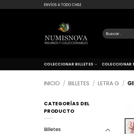
Saltar
ENVÍOS A TODO CHILE
al
contenido
Buscar
por:
COLECCIONAR BILLETES
COLECCIONAR 
INICIO
/
BILLETES
/
LETRA G
/
GI
CATEGORÍAS DEL
PRODUCTO
Billetes