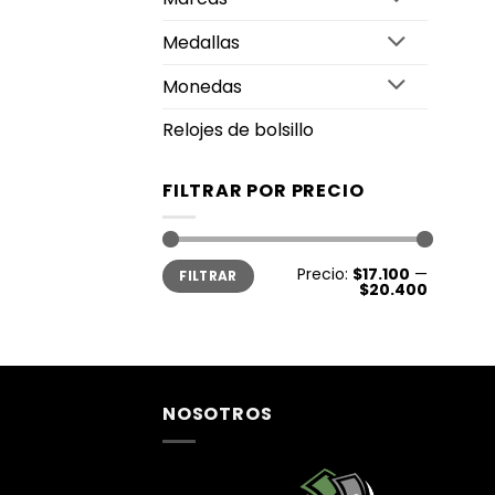
Medallas
Monedas
Relojes de bolsillo
FILTRAR POR PRECIO
Precio
Precio
Precio:
$17.100
—
FILTRAR
mínimo
máximo
$20.400
NOSOTROS