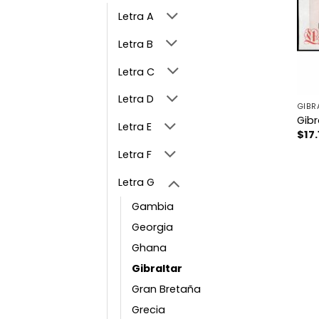
Letra A
Letra B
Letra C
Letra D
GIBR
Gibr
Letra E
$
17
Letra F
Letra G
Gambia
Georgia
Ghana
Gibraltar
Gran Bretaña
Grecia