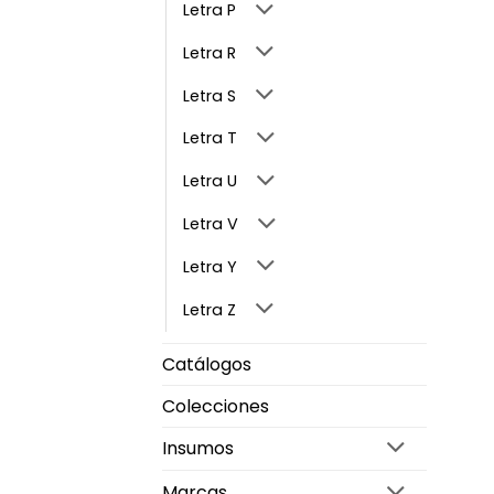
Letra P
Letra R
Letra S
Letra T
Letra U
Letra V
Letra Y
Letra Z
Catálogos
Colecciones
Insumos
Marcas