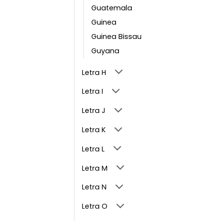
Guatemala
Guinea
Guinea Bissau
Guyana
Letra H
Letra I
Letra J
Letra K
Letra L
Letra M
Letra N
Letra O