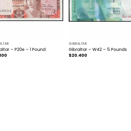
ALTAR
GIBRALTAR
altar – P20e – 1 Pound
Gibraltar – W42 – 5 Pounds
.100
$
20.400