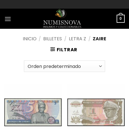
Saltar
al
contenido
0
INICIO
/
BILLETES
/
LETRA Z
/
ZAIRE
FILTRAR