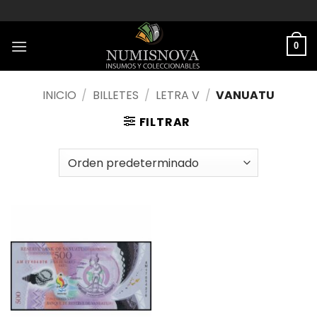
Saltar
al
contenido
0
INICIO
/
BILLETES
/
LETRA V
/
VANUATU
FILTRAR