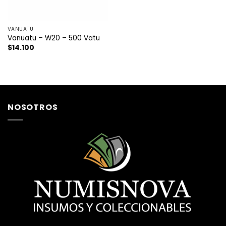
VANUATU
Vanuatu – W20 – 500 Vatu
$
14.100
NOSOTROS