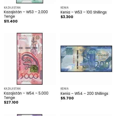
KAZAJISTÁN
KENIA
Kazajistán – W53 – 2.000
Kenia – W53 – 100 Shillings
Tenge
$
3.300
$
11.400
KAZAJISTÁN
KENIA
Kazajistán – W54 – 5.000
Kenia – W54 – 200 Shillings
Tenge
$
5.700
$
27.100