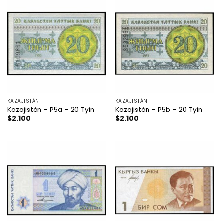
KAZAJISTÁN
KAZAJISTÁN
Kazajistán – P5a – 20 Tyin
Kazajistán – P5b – 20 Tyin
$
2.100
$
2.100