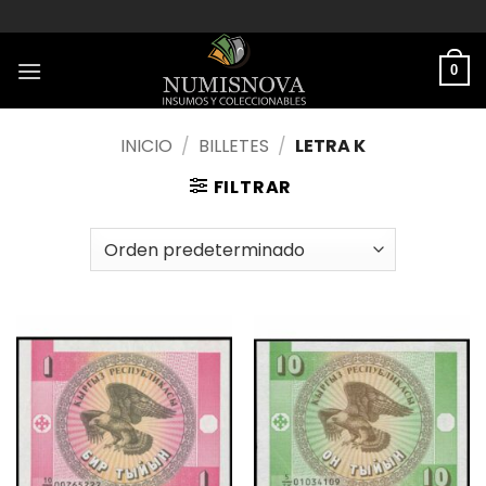
Saltar
al
contenido
0
INICIO
/
BILLETES
/
LETRA K
FILTRAR