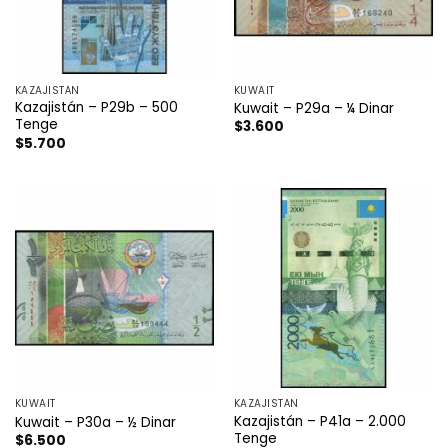
KAZAJISTÁN
KUWAIT
Kazajistán – P29b – 500
Kuwait – P29a – ¼ Dinar
Tenge
$
3.600
$
5.700
KUWAIT
KAZAJISTÁN
Kazajistán – P41a – 2.000
Kuwait – P30a – ½ Dinar
Tenge
$
6.500