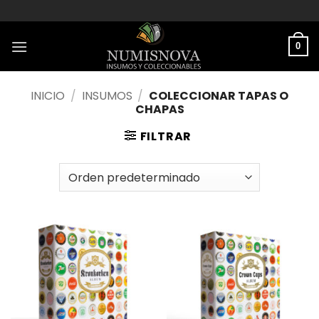
Saltar
al
contenido
0
INICIO
/
INSUMOS
/
COLECCIONAR TAPAS O
CHAPAS
FILTRAR