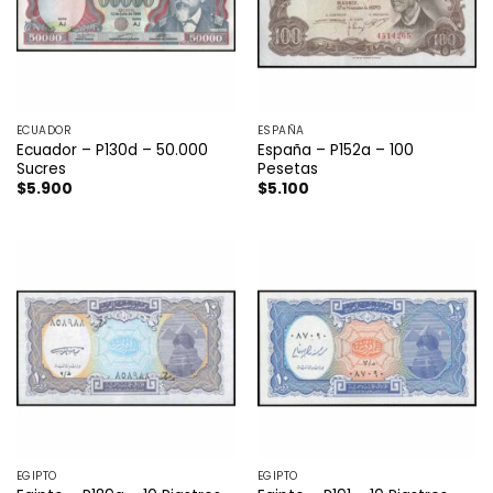
ECUADOR
ESPAÑA
Ecuador – P130d – 50.000
España – P152a – 100
Sucres
Pesetas
$
5.900
$
5.100
EGIPTO
EGIPTO