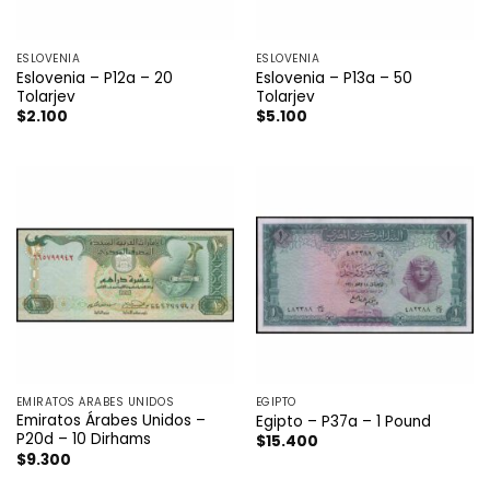
ESLOVENIA
ESLOVENIA
Eslovenia – P12a – 20
Eslovenia – P13a – 50
Tolarjev
Tolarjev
$
2.100
$
5.100
EMIRATOS ÁRABES UNIDOS
EGIPTO
Emiratos Árabes Unidos –
Egipto – P37a – 1 Pound
P20d – 10 Dirhams
$
15.400
$
9.300