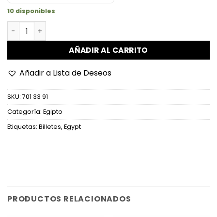
10 disponibles
Egipto - P74e (3) ® - 20 Pounds (Reposición) cantidad
AÑADIR AL CARRITO
Añadir a Lista de Deseos
SKU:
701 33 91
Categoría:
Egipto
Etiquetas:
Billetes
,
Egypt
PRODUCTOS RELACIONADOS