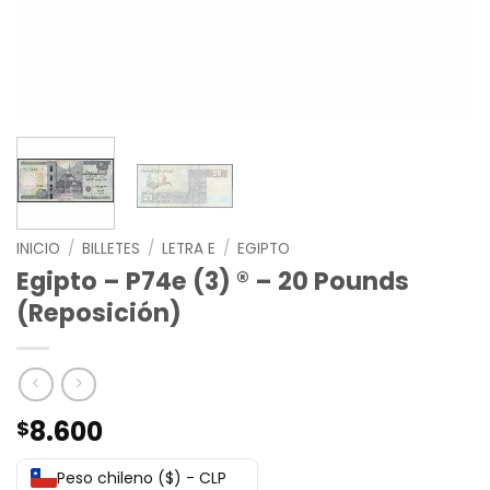
INICIO
/
BILLETES
/
LETRA E
/
EGIPTO
Egipto – P74e (3) ® – 20 Pounds
(Reposición)
8.600
$
Peso chileno ($) - CLP