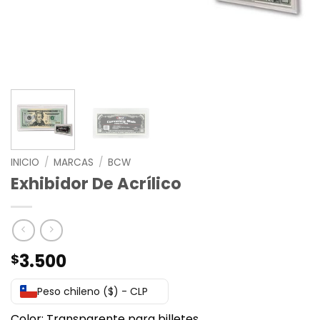
INICIO
/
MARCAS
/
BCW
Exhibidor De Acrílico
3.500
$
Peso chileno ($) - CLP
Color: Transparente para billetes