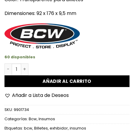
Dimensiones: 92 x 176 x 9,5 mm
60 disponibles
Exhibidor De Acrílico cantidad
AÑADIR AL CARRITO
Añadir a Lista de Deseos
SKU:
9901734
Categorías:
Bcw
,
Insumos
Etiquetas:
bcw
,
Billetes
,
exhibidor
,
insumos