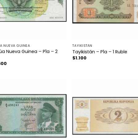
A NUEVA GUINEA
TAYIKISTÁN
a Nueva Guinea – P1a – 2
Tayikistán – P1a – 1 Ruble
$
1.100
600