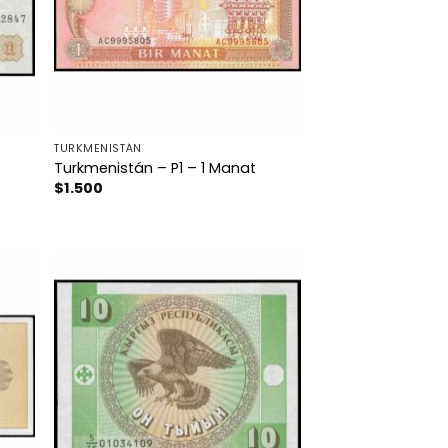
TURKMENISTÁN
Turkmenistán – P1 – 1 Manat
$
1.500