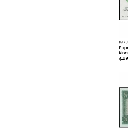
PAPÚ
Papú
Kina
$
4.