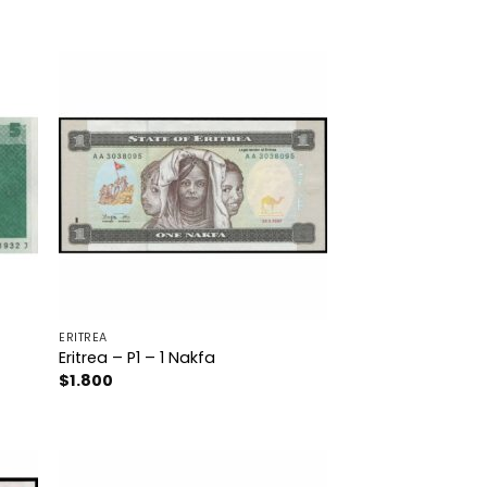
ERITREA
Eritrea – P1 – 1 Nakfa
$
1.800