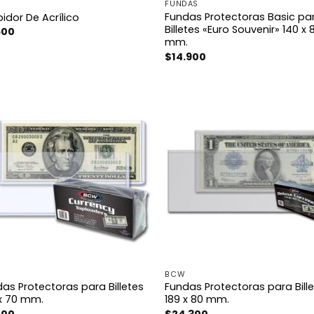
FUNDAS
Fundas Protectoras Basic pa
bidor De Acrílico
Billetes «Euro Souvenir» 140 x 
500
mm.
$
14.900
BCW
as Protectoras para Billetes
Fundas Protectoras para Bill
x 70 mm.
189 x 80 mm.
200
$
24.300