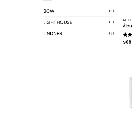
BCW
(3)
ÁLBU
LIGHTHOUSE
(5)
Álb
LINDNER
(2)
Valo
$
68
con