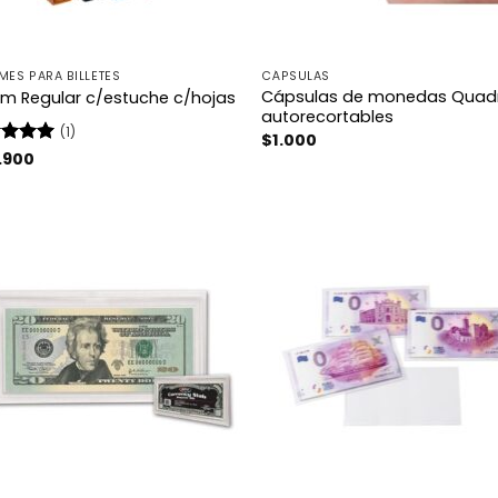
MES PARA BILLETES
CÁPSULAS
Cápsulas de monedas Qua
um Regular c/estuche c/hojas
autorecortables
(1)
$
1.000
rado
.900
5
de 5