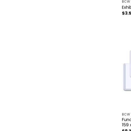
BCW
Exhi
$
3.
BCW
Fund
159 
$
9.