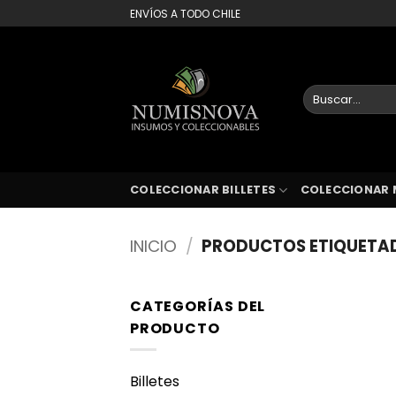
Saltar
ENVÍOS A TODO CHILE
al
contenido
Buscar
por:
COLECCIONAR BILLETES
COLECCIONAR 
INICIO
/
PRODUCTOS ETIQUETAD
CATEGORÍAS DEL
PRODUCTO
Billetes