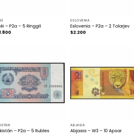
ÉI
ESLOVENIA
éi – P2a – 5 Ringgit
Eslovenia – P2a – 2 Tolarjev
3.800
$
2.200
KISTÁN
ABJASIA
kistán – P2a – 5 Rubles
Abjasia – W3 – 10 Apsar