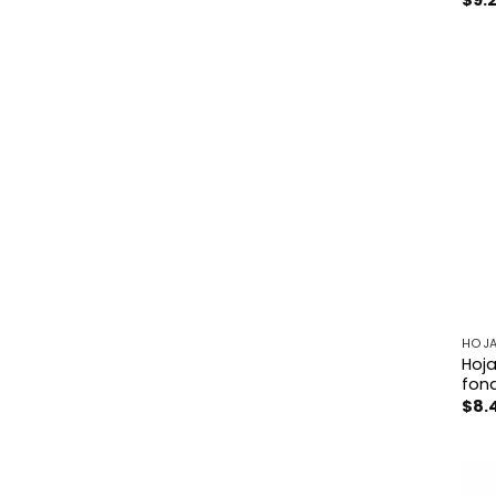
HOJA
Hoja
fon
$
8.