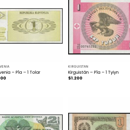
VENIA
KIRGUISTÁN
venia – P1a – 1 Tolar
Kirguistán – P1a – 1 Tyiyn
200
$
1.200