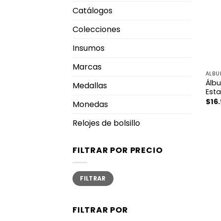
Catálogos
Colecciones
Insumos
Marcas
ÁLBU
Álb
Medallas
Est
$
16
Monedas
Relojes de bolsillo
FILTRAR POR PRECIO
Precio
Precio
FILTRAR
mínimo
máximo
FILTRAR POR