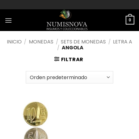
Saltar
al
contenido
0
INICIO
/
MONEDAS
/
SETS DE MONEDAS
/
LETRA A
/
ANGOLA
FILTRAR