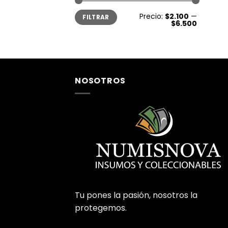
Precio
Precio
Precio:
$2.100
—
FILTRAR
mínimo
máximo
$6.500
NOSOTROS
Tu pones la pasión, nosotros la
protegemos.