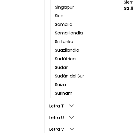
Sier
Singapur
$
2.
Siria
Somalia
Somalilandia
Sri Lanka
Suazilandia
Sudáfrica
Súdan
Sudán del Sur
Suiza
Surinam
Letra T
Letra U
Letra V