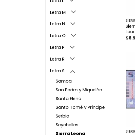
Letra L
Letra M
SIER
Letra N
Sier
Leo
Letra O
$
6.
Letra P
Letra R
Letra S
Samoa
San Pedro y Miquelón
Santa Elena
Santo Tomé y Príncipe
Serbia
Seychelles
SIER
Sierra Leona