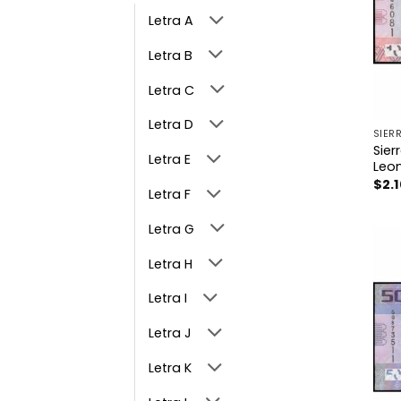
Letra A
Letra B
Letra C
Letra D
SIER
Sier
Letra E
Leo
$
2.
Letra F
Letra G
Letra H
Letra I
Letra J
Letra K