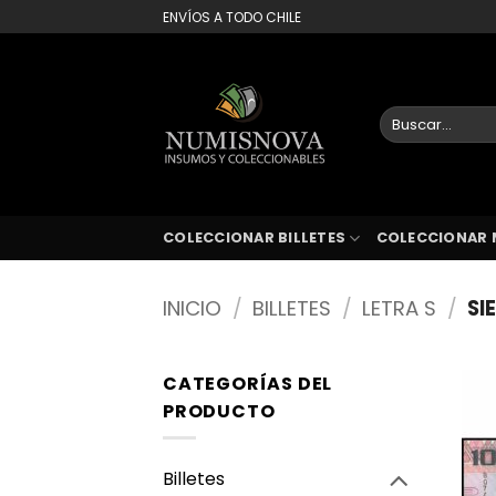
Saltar
ENVÍOS A TODO CHILE
al
contenido
Buscar
por:
COLECCIONAR BILLETES
COLECCIONAR 
INICIO
/
BILLETES
/
LETRA S
/
SI
CATEGORÍAS DEL
PRODUCTO
Billetes