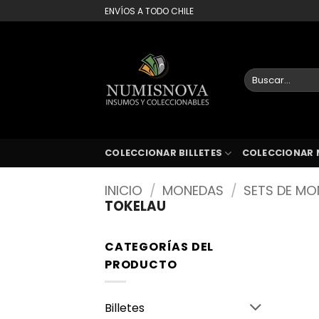
Saltar
ENVÍOS A TODO CHILE
al
contenido
Buscar
por:
COLECCIONAR BILLETES
COLECCIONAR 
INICIO
/
MONEDAS
/
SETS DE M
TOKELAU
CATEGORÍAS DEL
PRODUCTO
Billetes