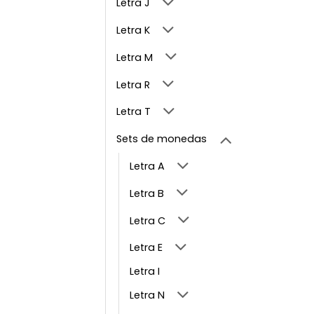
Letra J
Letra K
Letra M
Letra R
Letra T
Sets de monedas
Letra A
Letra B
Letra C
Letra E
Letra I
Letra N