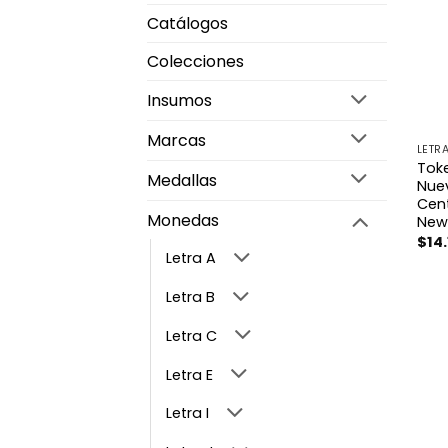
Catálogos
Colecciones
Insumos
Marcas
LETRA
Toke
Medallas
Nuev
Cent
Monedas
New
$
14
Letra A
Letra B
Letra C
Letra E
Letra I