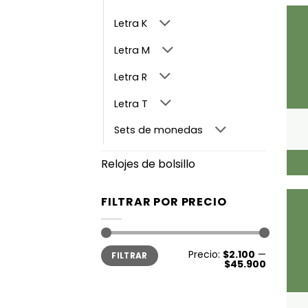
Letra K
Letra M
Letra R
Letra T
Sets de monedas
Relojes de bolsillo
FILTRAR POR PRECIO
Precio
Precio
Precio:
$2.100
—
FILTRAR
mínimo
máximo
$45.900