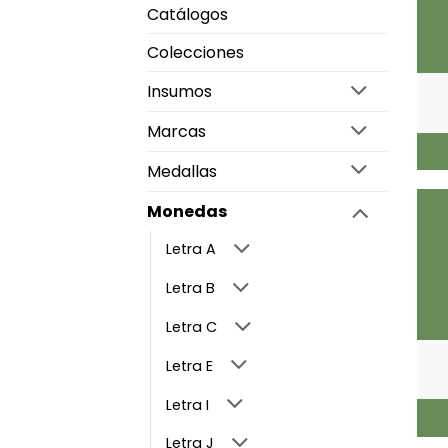
Catálogos
Colecciones
Insumos
Marcas
Medallas
Monedas
Letra A
Letra B
Letra C
Letra E
Letra I
Letra J