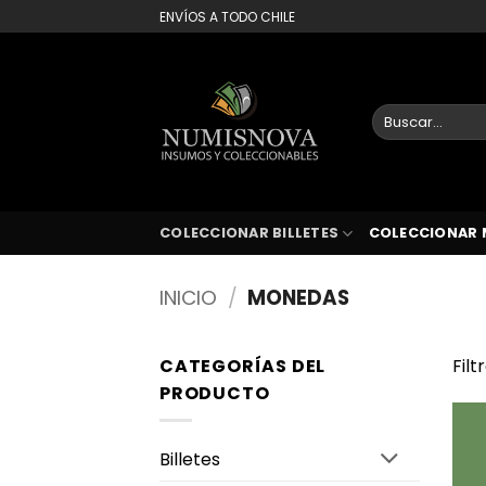
Saltar
ENVÍOS A TODO CHILE
al
contenido
Buscar
por:
COLECCIONAR BILLETES
COLECCIONAR 
INICIO
/
MONEDAS
CATEGORÍAS DEL
Filt
PRODUCTO
Billetes