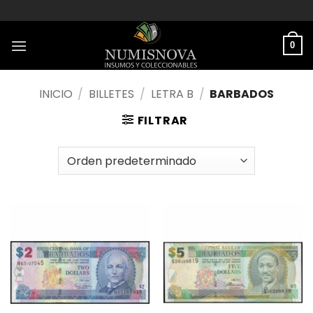
Saltar
al
contenido
0
INICIO
/
BILLETES
/
LETRA B
/
BARBADOS
FILTRAR