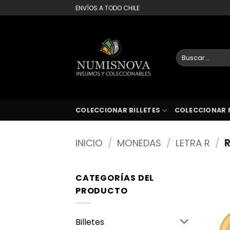
Saltar
ENVÍOS A TODO CHILE
al
contenido
Buscar
por:
COLECCIONAR BILLETES
COLECCIONAR 
INICIO
/
MONEDAS
/
LETRA R
/
R
CATEGORÍAS DEL
PRODUCTO
Billetes