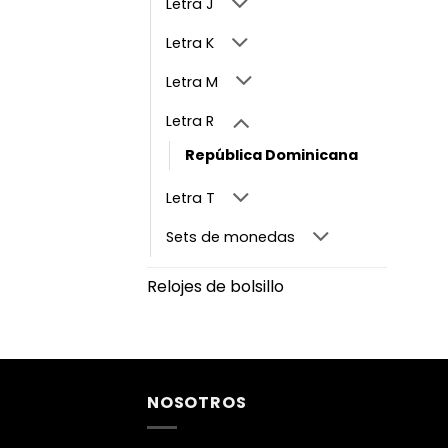
Letra J
Letra K
Letra M
Letra R
República Dominicana
Letra T
Sets de monedas
Relojes de bolsillo
NOSOTROS