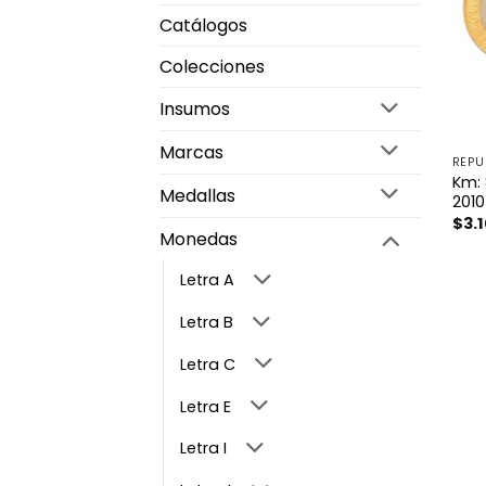
Catálogos
Colecciones
Insumos
Marcas
REPÚ
Km: 
Medallas
201
$
3.
Monedas
Letra A
Letra B
Letra C
Letra E
Letra I