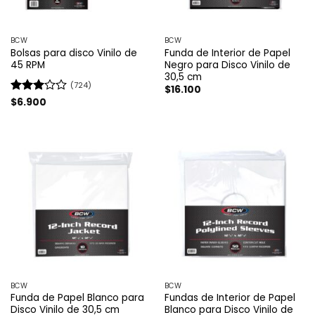
BCW
BCW
Bolsas para disco Vinilo de
Funda de Interior de Papel
45 RPM
Negro para Disco Vinilo de
30,5 cm
(724)
$
16.100
Valorado
$
6.900
con
2.97
de 5
BCW
BCW
Funda de Papel Blanco para
Fundas de Interior de Papel
Disco Vinilo de 30,5 cm
Blanco para Disco Vinilo de