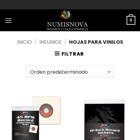
Saltar
al
contenido
0
INICIO
/
INSUMOS
/
HOJAS PARA VINILOS
FILTRAR