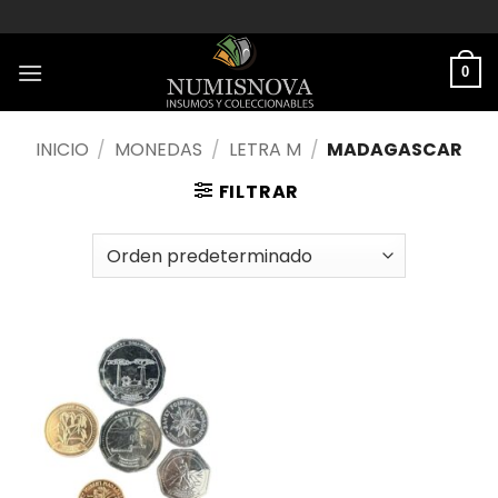
Saltar
al
contenido
0
INICIO
/
MONEDAS
/
LETRA M
/
MADAGASCAR
FILTRAR