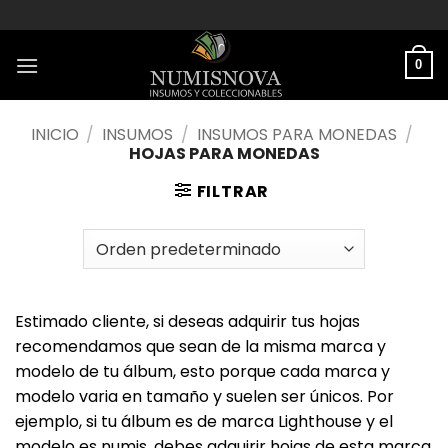
Saltar
al
contenido
0
INICIO
/
INSUMOS
/
INSUMOS PARA MONEDAS
/
HOJAS PARA MONEDAS
FILTRAR
Estimado cliente, si deseas adquirir tus hojas
recomendamos que sean de la misma marca y
modelo de tu álbum, esto porque cada marca y
modelo varia en tamaño y suelen ser únicos. Por
ejemplo, si tu álbum es de marca Lighthouse y el
modelo es numis, debes adquirir hojas de esta marca