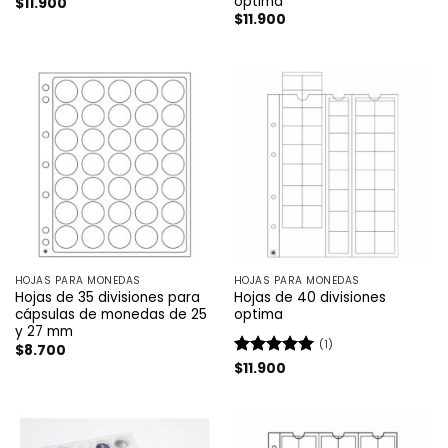
optima
$
11.900
$
11.900
HOJAS PARA MONEDAS
HOJAS PARA MONEDAS
Hojas de 35 divisiones para
Hojas de 40 divisiones
cápsulas de monedas de 25
optima
y 27 mm
(1)
$
8.700
Valorado
$
11.900
con
5
de 5