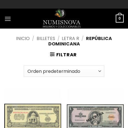
Saltar
al
contenido
0
INICIO
/
BILLETES
/
LETRA R
/
REPÚBLICA
DOMINICANA
FILTRAR