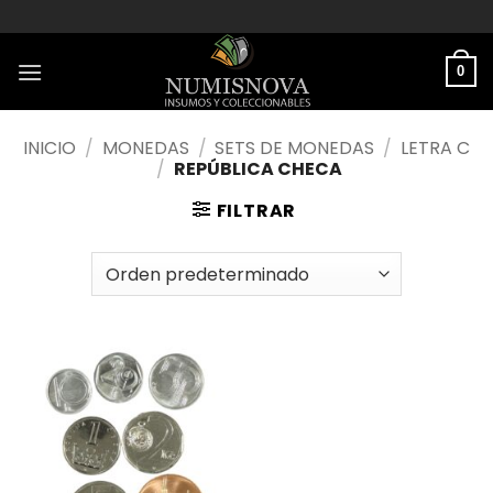
Saltar
al
contenido
0
INICIO
/
MONEDAS
/
SETS DE MONEDAS
/
LETRA C
/
REPÚBLICA CHECA
FILTRAR