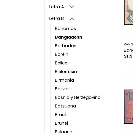
Letra A
Letra B
Bahamas
Bangladesh
BANG
Barbados
Ban
Baréin
$
1.
Belice
Bielorrusia
Birmania
Bolivia
Bosnia y Herzegovina
Botsuana
Brasil
Brunéi
Bulgaria