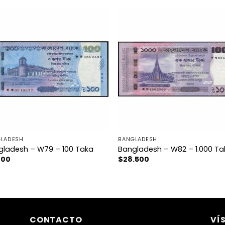
LADESH
BANGLADESH
gladesh – W79 – 100 Taka
Bangladesh – W82 – 1.000 Ta
700
$
28.500
CONTACTO
VÍ