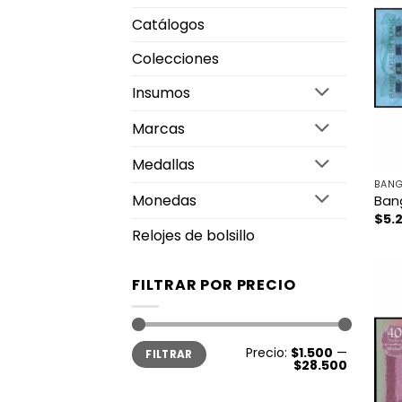
Catálogos
Colecciones
Insumos
Marcas
Medallas
BANG
Monedas
Ban
$
5.
Relojes de bolsillo
FILTRAR POR PRECIO
Precio
Precio
Precio:
$1.500
—
FILTRAR
mínimo
máximo
$28.500