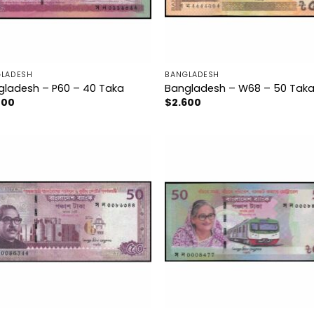
LADESH
BANGLADESH
gladesh – P60 – 40 Taka
Bangladesh – W68 – 50 Tak
200
$
2.600