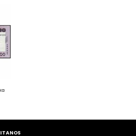
ka
SITANOS