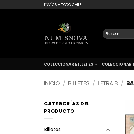
Saltar
ENVÍOS A TODO CHILE
al
contenido
Buscar
por:
COLECCIONAR BILLETES
COLECCIONAR 
INICIO
/
BILLETES
/
LETRA B
/
BA
CATEGORÍAS DEL
PRODUCTO
Billetes