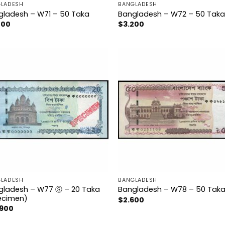
LADESH
BANGLADESH
gladesh – W71 – 50 Taka
Bangladesh – W72 – 50 Tak
200
$
3.200
LADESH
BANGLADESH
gladesh – W77 Ⓢ – 20 Taka
Bangladesh – W78 – 50 Tak
ecimen)
$
2.600
.900