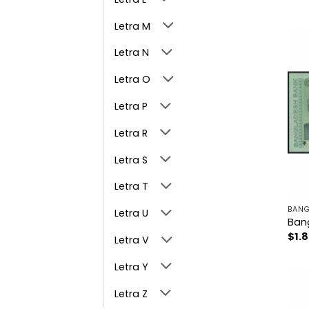
Letra M
Letra N
Letra O
Letra P
Letra R
Letra S
Letra T
BANG
Letra U
Ban
$
1.
Letra V
Letra Y
Letra Z