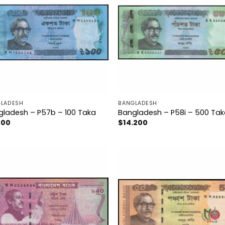
LADESH
BANGLADESH
gladesh – P57b – 100 Taka
Bangladesh – P58i – 500 Ta
200
$
14.200