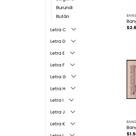
Burundi
Bután
BANG
Ban
$
2.
Letra C
Letra D
Letra E
Letra F
Letra G
Letra H
Letra I
Letra J
BANG
Letra K
Ban
$
1.
Letra L