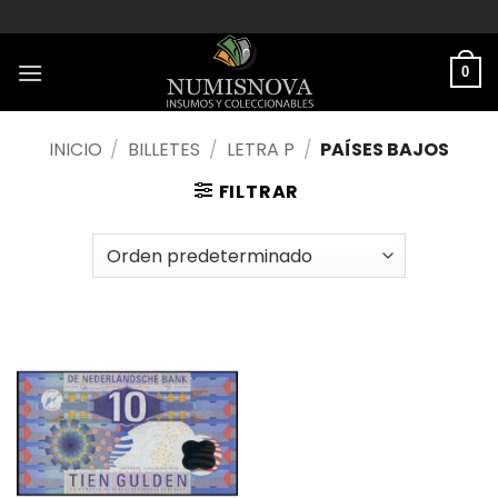
Saltar
al
contenido
0
INICIO
/
BILLETES
/
LETRA P
/
PAÍSES BAJOS
FILTRAR