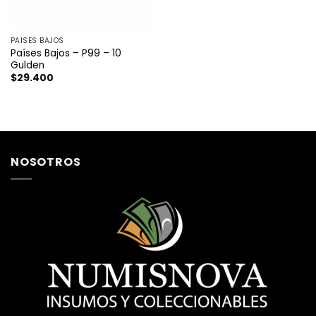
PAÍSES BAJOS
Países Bajos – P99 – 10
Gulden
$
29.400
NOSOTROS