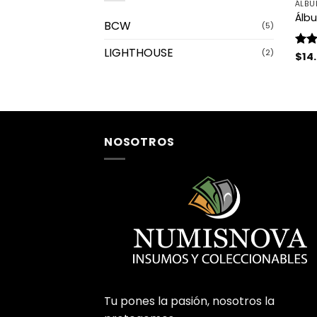
ÁLBU
Álb
BCW
(5)
LIGHTHOUSE
(2)
Valo
$
14
con
de 5
NOSOTROS
Tu pones la pasión, nosotros la