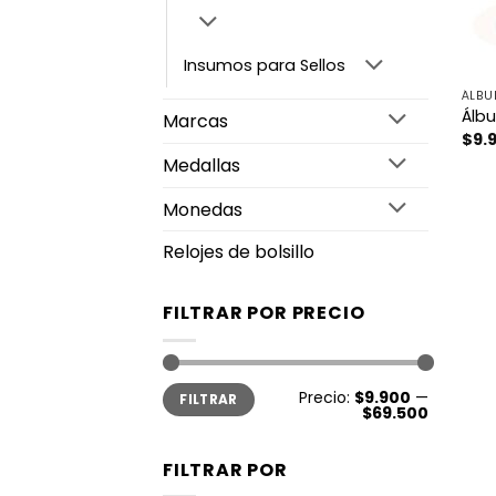
Insumos para Sellos
ÁLBU
Álbu
Marcas
$
9.
Medallas
Monedas
Relojes de bolsillo
FILTRAR POR PRECIO
Precio
Precio
Precio:
$9.900
—
FILTRAR
mínimo
máximo
$69.500
FILTRAR POR