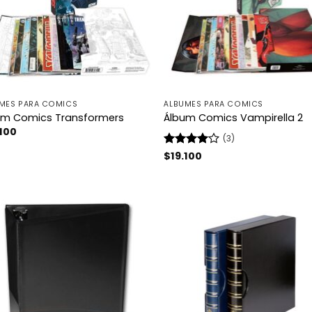
MES PARA COMICS
ÁLBUMES PARA COMICS
um Comics Transformers
Álbum Comics Vampirella 2
.100
(3)
Valorado
$
19.100
con
4
de
5