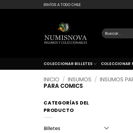
Saltar
ENVÍOS A TODO CHILE
al
contenido
Buscar
por:
COLECCIONAR BILLETES
COLECCIONAR 
INICIO
/
INSUMOS
/
INSUMOS PA
PARA COMICS
CATEGORÍAS DEL
PRODUCTO
Billetes