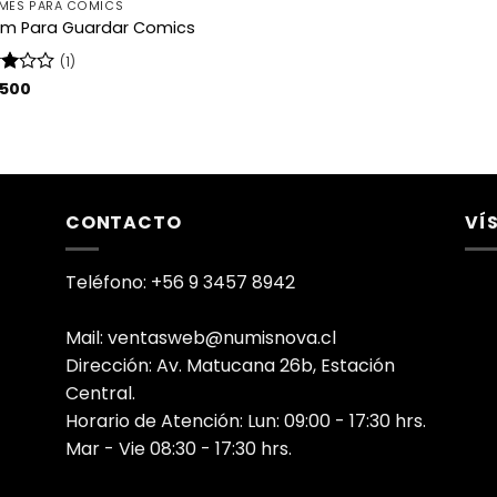
MES PARA COMICS
um Para Guardar Comics
(1)
rado
.500
3
CONTACTO
VÍ
Teléfono: +56 9 3457 8942
Mail: ventasweb@numisnova.cl
Dirección: Av. Matucana 26b, Estación
Central.
Horario de Atención: Lun: 09:00 - 17:30 hrs.
Mar - Vie 08:30 - 17:30 hrs.