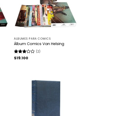
ÁLBUMES PARA COMICS
Álbum Comics Van Helsing
(2)
Valorado
$
19.100
con
3
de 5