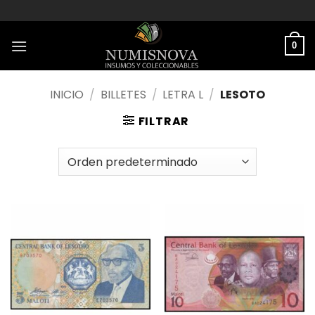
Saltar
al
contenido
0
INICIO
/
BILLETES
/
LETRA L
/
LESOTO
FILTRAR