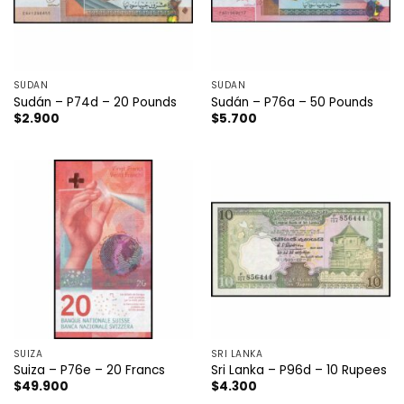
SÚDAN
SÚDAN
Sudán – P74d – 20 Pounds
Sudán – P76a – 50 Pounds
$
2.900
$
5.700
SUIZA
SRI LANKA
Suiza – P76e – 20 Francs
Sri Lanka – P96d – 10 Rupees
$
49.900
$
4.300