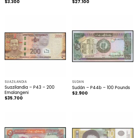
$
3.300
$
27.100
SUAZILANDIA
SÚDAN
Suazilandia – P43 – 200
Sudán – P44b – 100 Pounds
Emalangeni
$
2.900
$
35.700