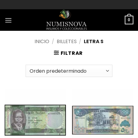
Saltar
al
contenido
0
INICIO
/
BILLETES
/
LETRA S
FILTRAR