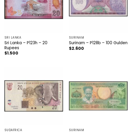
SRI LANKA
SURINAM
Sri Lanka – P123h – 20
Surinam – P128b – 100 Gulden
Rupees
$
2.600
$
1.500
SUDÁFRICA
SURINAM