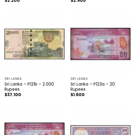
$
2.200
$
2.900
SRI LANKA
SRI LANKA
Sri Lanka – P121b – 2.000
Sri Lanka – P123a – 20
Rupees
Rupees
$
37.100
$
1.600