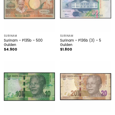
SURINAM
SURINAM
Surinam – P135b – 500
Surinam – P136b (3) – 5
Gulden
Gulden
$
4.900
$
1.800