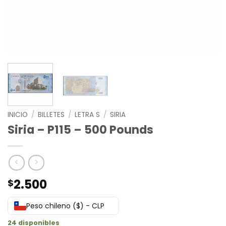
INICIO
/
BILLETES
/
LETRA S
/
SIRIA
Siria – P115 – 500 Pounds
2.500
$
Peso chileno ($) - CLP
24 disponibles