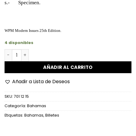
s.- Specimen.
WPM Modern Issues 25th Edition.
4 disponibles
Bahamas - P79a - 10 Dollars cantidad
AÑADIR AL CARRITO
Añadir a Lista de Deseos
SKU:
701 12 15
Categoría:
Bahamas
Etiquetas:
Bahamas
,
Billetes