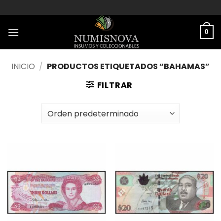
Saltar
al
contenido
0
INICIO
/
PRODUCTOS ETIQUETADOS “BAHAMAS”
FILTRAR