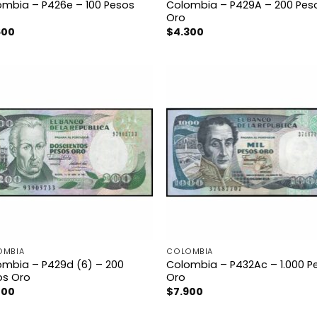
ombia – P426e – 100 Pesos
Colombia – P429A – 200 Pes
Oro
600
$
4.300
OMBIA
COLOMBIA
ombia – P429d (6) – 200
Colombia – P432Ac – 1.000 P
os Oro
Oro
200
$
7.900