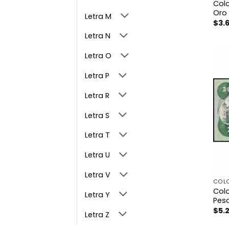
Col
Oro
Letra M
$
3.
Letra N
Letra O
Letra P
Letra R
Letra S
Letra T
Letra U
Letra V
COL
Col
Letra Y
Pes
$
5.
Letra Z