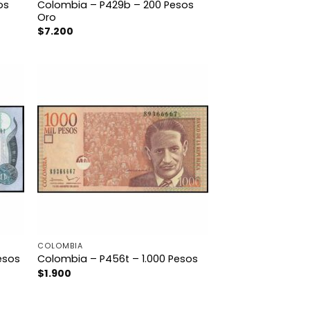
os
Colombia – P429b – 200 Pesos
Oro
$
7.200
COLOMBIA
esos
Colombia – P456t – 1.000 Pesos
$
1.900