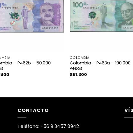
OMBIA
COLOMBIA
ombia – P462b – 50.000
Colombia – P463a – 100.000
os
Pesos
.800
$
61.300
CONTACTO
VÍ
Teléfono: +56 9 3457 8942