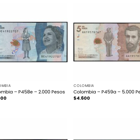
OMBIA
COLOMBIA
ombia – P458e – 2.000 Pesos
Colombia – P459a – 5.000 P
600
$
4.600