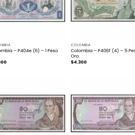
OMBIA
COLOMBIA
mbia – P404e (6) – 1 Peso
Colombia – P406f (4) – 5 Pe
Oro
600
$
4.300