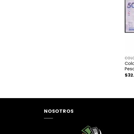
COL
Col
Pes
$
32
NOSOTROS