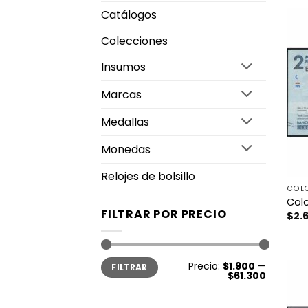
Catálogos
Colecciones
Insumos
Marcas
Medallas
Monedas
Relojes de bolsillo
COL
Col
FILTRAR POR PRECIO
$
2.
Precio
Precio
Precio:
$1.900
—
FILTRAR
mínimo
máximo
$61.300