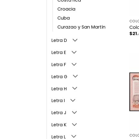
Croacia
Cuba
COL
Curazao y San Martín
Col
$
21
Letra D
Letra E
Letra F
Letra G
Letra H
Letra I
Letra J
Letra K
COL
Letra L