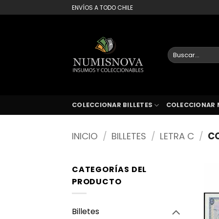
Saltar
ENVÍOS A TODO CHILE
al
contenido
Buscar
por:
COLECCIONAR BILLETES
COLECCIONAR 
INICIO
/
BILLETES
/
LETRA C
/
CO
CATEGORÍAS DEL
PRODUCTO
Billetes