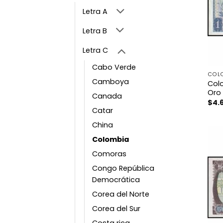
Letra A
Letra B
Letra C
Cabo Verde
COL
Camboya
Colo
Oro
Canada
$
4.
Catar
China
Colombia
Comoras
Congo República
Democrática
Corea del Norte
Corea del Sur
Costa rica