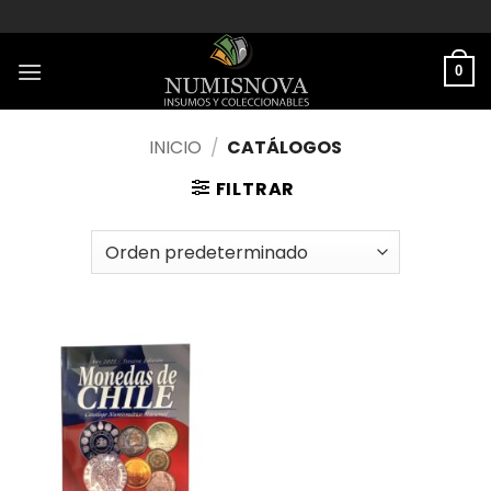
Saltar
al
contenido
0
INICIO
/
CATÁLOGOS
FILTRAR