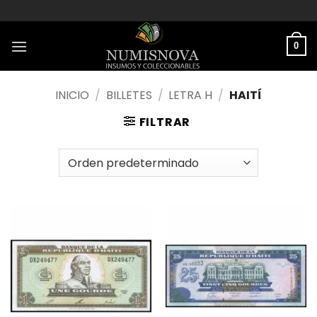
Saltar
al
contenido
0
INICIO
/
BILLETES
/
LETRA H
/
HAITÍ
FILTRAR