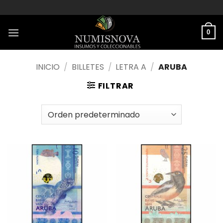
Saltar
al
contenido
0
INICIO
/
BILLETES
/
LETRA A
/
ARUBA
FILTRAR