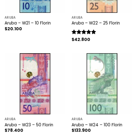
ARUBA
ARUBA
Aruba – W21 – 10 Florin
Aruba – W22 – 25 Florin
$
20.100
Valorado
$
42.800
con
5
de 5
ARUBA
ARUBA
Aruba – W23 – 50 Florin
Aruba – W24 – 100 Florin
$
78.400
$
133.900