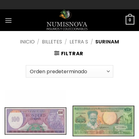
Saltar
al
contenido
0
INICIO
/
BILLETES
/
LETRA S
/
SURINAM
FILTRAR