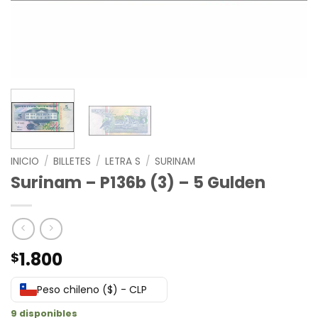
INICIO
/
BILLETES
/
LETRA S
/
SURINAM
Surinam – P136b (3) – 5 Gulden
1.800
$
Peso chileno ($) - CLP
9 disponibles