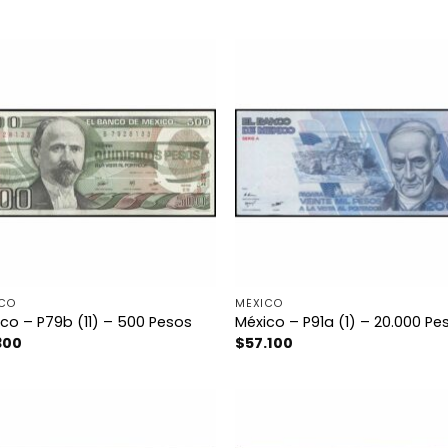
ICO
MÉXICO
co – P79b (11) – 500 Pesos
México – P91a (1) – 20.000 Pe
300
$
57.100