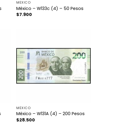
MÉXICO
s
México – W133c (4) – 50 Pesos
$
7.900
MÉXICO
s
México – W131A (4) – 200 Pesos
$
28.500