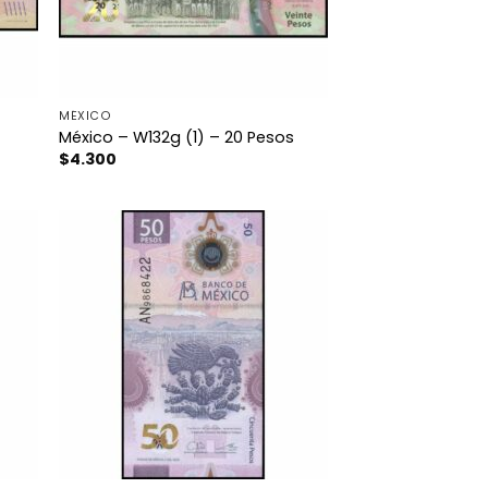
MÉXICO
México – W132g (1) – 20 Pesos
$
4.300