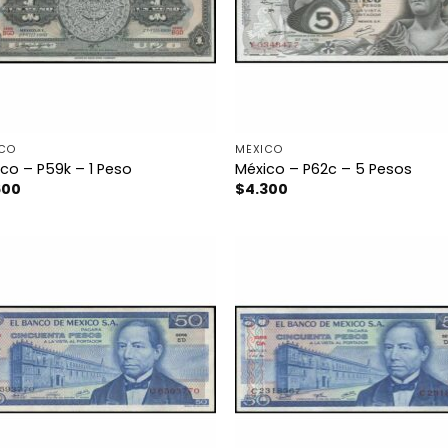
ICO
MÉXICO
co – P59k – 1 Peso
México – P62c – 5 Pesos
600
$
4.300