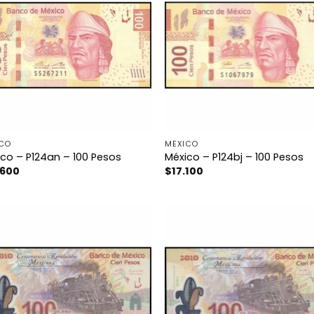
ICO
MÉXICO
co – P124an – 100 Pesos
México – P124bj – 100 Pesos
.600
$
17.100