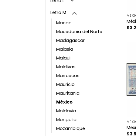
Letra L
Letra M
MÉX
Méxi
Macao
$
3.
Macedonia del Norte
Madagascar
Malasia
Malaui
Maldivas
Marruecos
Mauricio
Mauritania
México
Moldavia
Mongolia
MÉX
Méxi
Mozambique
$
3.