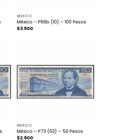
MÉXICO
s
México – P66b (10) – 100 Pesos
$
3.500
MÉXICO
s
México – P73 (63) – 50 Pesos
$
2.600