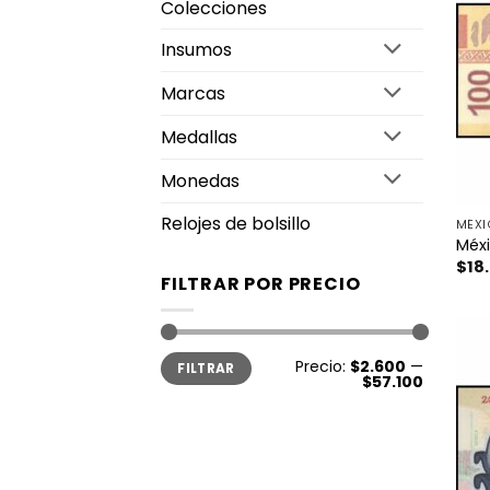
Colecciones
Insumos
Marcas
Medallas
Monedas
Relojes de bolsillo
MÉX
Méxi
$
18
FILTRAR POR PRECIO
Precio
Precio
Precio:
$2.600
—
FILTRAR
mínimo
máximo
$57.100