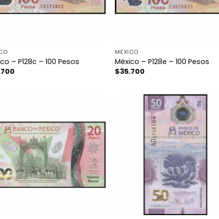
ICO
MÉXICO
co – P128c – 100 Pesos
México – P128e – 100 Pesos
.700
$
35.700