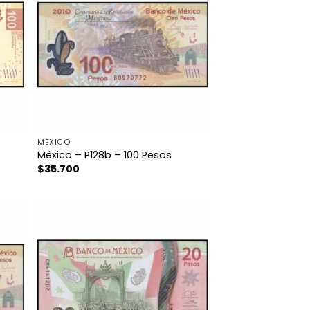
MÉXICO
México – P128b – 100 Pesos
$
35.700