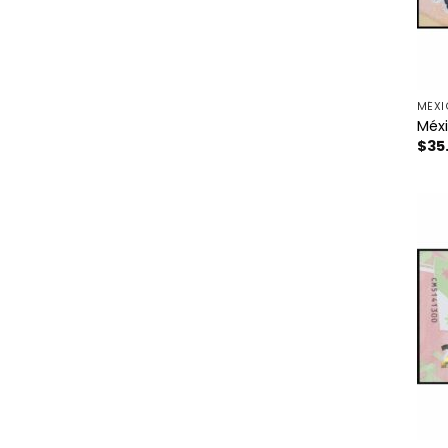
MÉX
Méxi
$
35