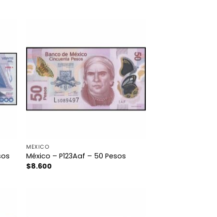
MÉXICO
sos
México – P123Aaf – 50 Pesos
$
8.600