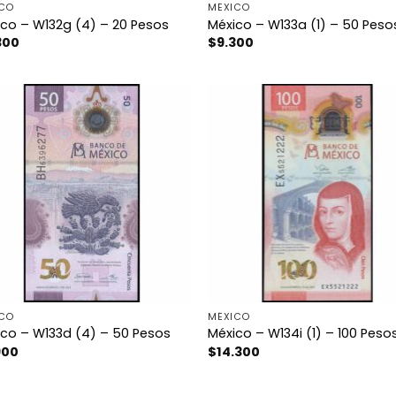
ICO
MÉXICO
co – W132g (4) – 20 Pesos
México – W133a (1) – 50 Peso
300
$
9.300
ICO
MÉXICO
co – W133d (4) – 50 Pesos
México – W134i (1) – 100 Peso
900
$
14.300