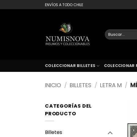
Saltar
ENVÍOS A TODO CHILE
al
contenido
Buscar
por:
COLECCIONAR BILLETES
COLECCIONAR 
INICIO
/
BILLETES
/
LETRA M
/
M
CATEGORÍAS DEL
PRODUCTO
Billetes