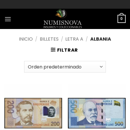
Saltar
al
contenido
0
INICIO
/
BILLETES
/
LETRA A
/
ALBANIA
FILTRAR