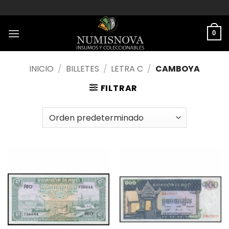
Saltar
al
contenido
0
INICIO
/
BILLETES
/
LETRA C
/
CAMBOYA
FILTRAR