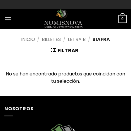
Saltar
al
contenido
0
INICIO
/
BILLETES
/
LETRA B
/
BIAFRA
FILTRAR
No se han encontrado productos que coincidan con
tu selección.
NOSOTROS