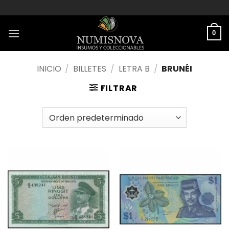
Saltar
al
contenido
0
INICIO
/
BILLETES
/
LETRA B
/
BRUNÉI
FILTRAR