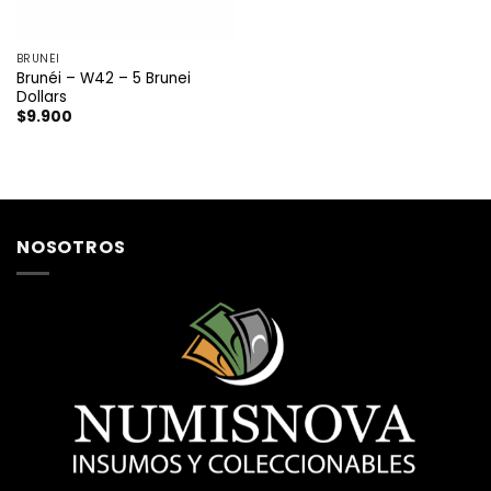
BRUNÉI
Brunéi – W42 – 5 Brunei
Dollars
$
9.900
NOSOTROS