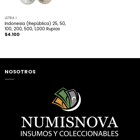
LETRA I
Indonesia (República) 25, 50,
100, 200, 500, 1,000 Rupias
$
4.100
NOSOTROS