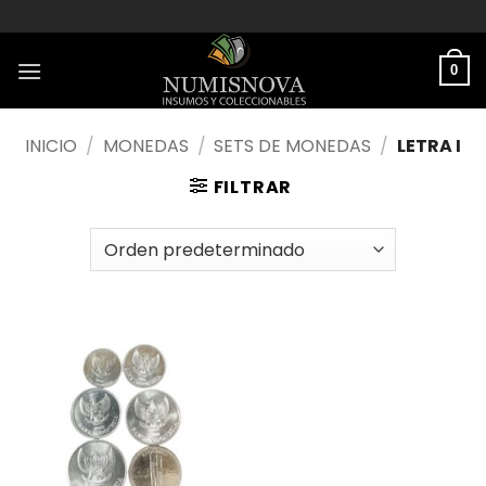
Saltar
al
contenido
0
INICIO
/
MONEDAS
/
SETS DE MONEDAS
/
LETRA I
FILTRAR