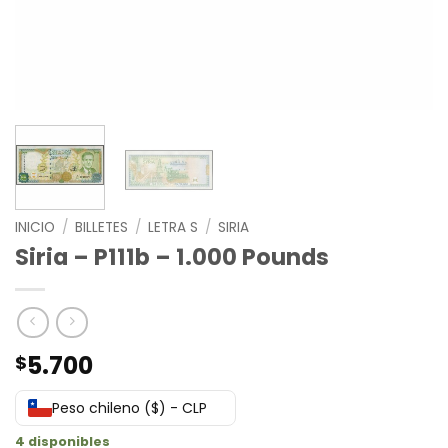
INICIO
/
BILLETES
/
LETRA S
/
SIRIA
Siria – P111b – 1.000 Pounds
5.700
$
Peso chileno ($) - CLP
4 disponibles