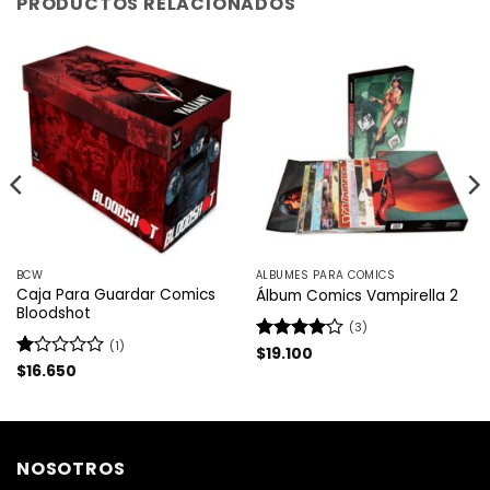
PRODUCTOS RELACIONADOS
BCW
ÁLBUMES PARA COMICS
Caja Para Guardar Comics
Álbum Comics Vampirella 2
Bloodshot
(3)
(1)
Valorado
$
19.100
con
4
de
Valorado
$
16.650
5
con
1
de
5
NOSOTROS