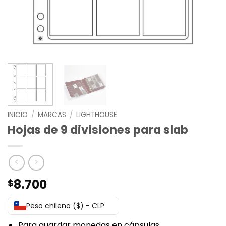
INICIO
/
MARCAS
/
LIGHTHOUSE
Hojas de 9 divisiones para slab
8.700
$
Peso chileno ($) - CLP
Para guardar monedas en cápsulas