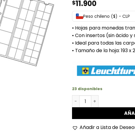
11.900
$
Peso chileno ($) - CLP
• Hojas para monedas tra
• Con insertos (sin ácido y 
• Ideal para todas las car
• Tamaño de la hoja: 193 x
23 disponibles
Hojas numis mix de 5 unida
AÑA
Añadir a Lista de Deseo