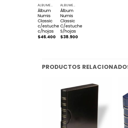
ÁLBUMES PARA BILLETES
ÁLBUMES PARA BILLETES
Álbum
Álbum
Numis
Numis
Classic
Classic
c/estuche
C/estuche
c/hojas
S/hojas
$
46.400
$
38.900
PRODUCTOS RELACIONADO