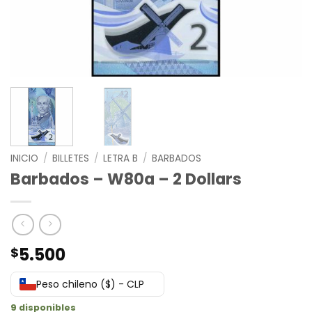
INICIO
/
BILLETES
/
LETRA B
/
BARBADOS
Barbados – W80a – 2 Dollars
5.500
$
Peso chileno ($) - CLP
9 disponibles