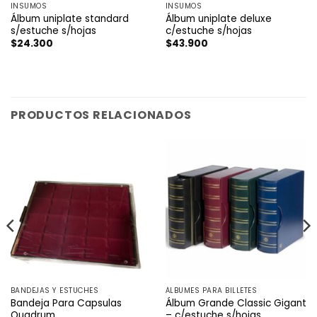
INSUMOS
INSUMOS
Álbum uniplate standard
Álbum uniplate deluxe
s/estuche s/hojas
c/estuche s/hojas
$
24.300
$
43.900
PRODUCTOS RELACIONADOS
BANDEJAS Y ESTUCHES
ÁLBUMES PARA BILLETES
Bandeja Para Capsulas
Álbum Grande Classic Gigant
Quadrum
– c/estuche s/hojas