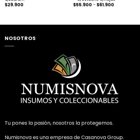
Rango
$
29.900
$
55.900
-
$
61.900
de
precios:
desde
$55.900
hasta
$61.900
NOSOTROS
Tu pones la pasión, nosotros la protegemos.
Numisnova es una empresa de Casanova Group.