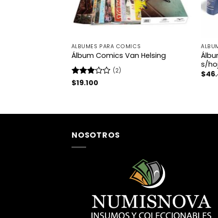
TES
ÁLBUMES PARA COMICS
ÁLBUM
lassic c/estuche
Álbu
Álbum Comics Van Helsing
s/ho
(2)
$
46
Valorado
$
19.100
con
3
de 5
NOSOTROS