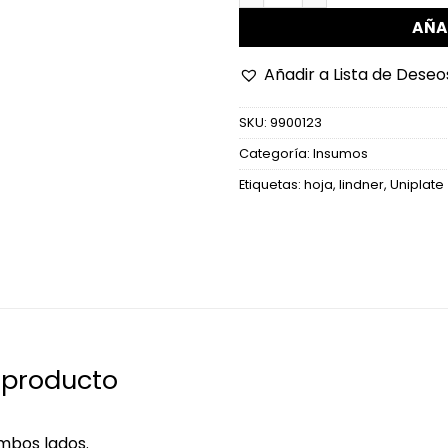
AÑA
Añadir a Lista de Deseo
SKU:
9900123
Categoría:
Insumos
Etiquetas:
hoja
,
lindner
,
Uniplate
e producto
mbos lados.