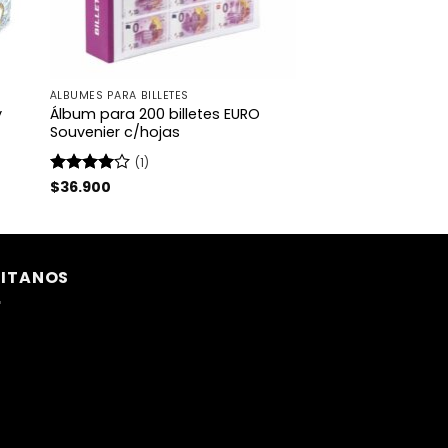
ÁLBUMES PARA BILLETES
y
Álbum para 200 billetes EURO
Souvenier c/hojas
(1)
Valorado
$
36.900
con
4
de
5
SITANOS