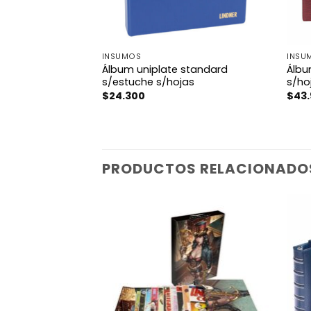
INSUMOS
INSU
Álbum uniplate standard
Álbu
s/estuche s/hojas
s/ho
$
24.300
$
43
PRODUCTOS RELACIONADO