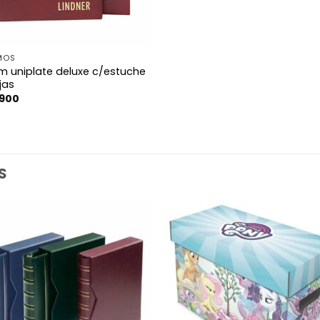
MOS
m uniplate deluxe c/estuche
jas
.900
S