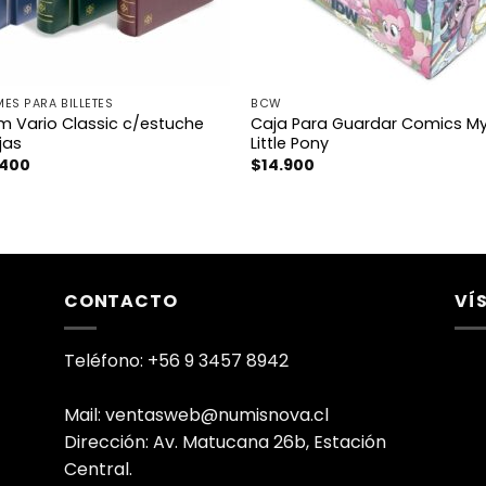
ES PARA BILLETES
BCW
m Vario Classic c/estuche
Caja Para Guardar Comics M
jas
Little Pony
.400
$
14.900
CONTACTO
VÍ
Teléfono: +56 9 3457 8942
Mail: ventasweb@numisnova.cl
Dirección: Av. Matucana 26b, Estación
Central.