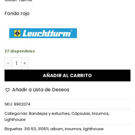
Fondo rojo
27 disponibles
Bandeja Para Capsulas Quadrum cantidad
AÑADIR AL CARRITO
Añadir a Lista de Deseos
SKU:
9902074
Categorías:
Bandejas y estuches
,
Cápsulas
,
Insumos
,
Lighthouse
Etiquetas:
310 511
,
310511
,
album
,
insumos
,
lighthouse