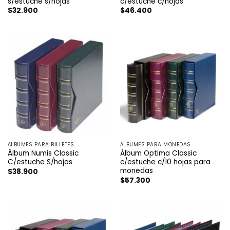
s/estuche s/hojas
c/estuche c/hojas
$
32.900
$
46.400
ÁLBUMES PARA BILLETES
ÁLBUMES PARA MONEDAS
Álbum Numis Classic
Álbum Optima Classic
C/estuche S/hojas
c/estuche c/10 hojas para
monedas
$
38.900
$
57.300