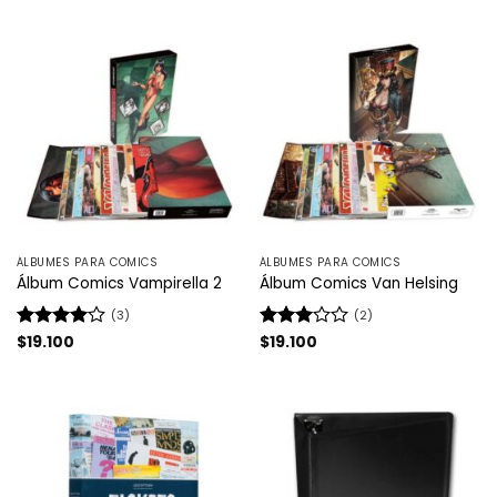
ÁLBUMES PARA COMICS
ÁLBUMES PARA COMICS
Álbum Comics Vampirella 2
Álbum Comics Van Helsing
(3)
(2)
Valorado
$
19.100
Valorado
$
19.100
con
4
de
con
3
5
de 5