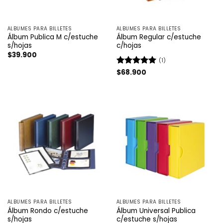
ÁLBUMES PARA BILLETES
ÁLBUMES PARA BILLETES
Álbum Publica M c/estuche
Álbum Regular c/estuche
s/hojas
c/hojas
$
39.900
(1)
Valorado
$
68.900
con
5
de 5
ÁLBUMES PARA BILLETES
ÁLBUMES PARA BILLETES
Álbum Rondo c/estuche
Álbum Universal Publica
s/hojas
c/estuche s/hojas