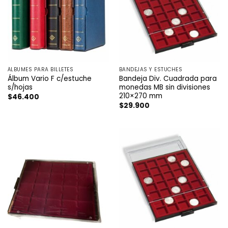
ÁLBUMES PARA BILLETES
BANDEJAS Y ESTUCHES
Álbum Vario F c/estuche
Bandeja Div. Cuadrada para
s/hojas
monedas MB sin divisiones
210×270 mm
$
46.400
$
29.900