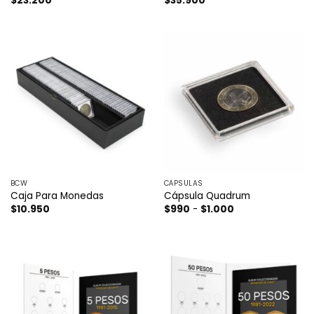
$
23.200
$
35.900
BCW
CÁPSULAS
Caja Para Monedas
Cápsula Quadrum
Rango
$
10.950
$
990
-
$
1.000
de
precios:
desde
$990
hasta
$1.000