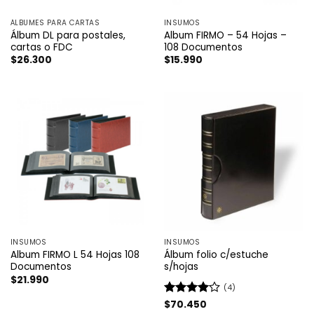
ÁLBUMES PARA CARTAS
INSUMOS
Álbum DL para postales,
Album FIRMO – 54 Hojas –
cartas o FDC
108 Documentos
$
26.300
$
15.990
INSUMOS
INSUMOS
Album FIRMO L 54 Hojas 108
Álbum folio c/estuche
Documentos
s/hojas
$
21.990
(4)
Valorado
$
70.450