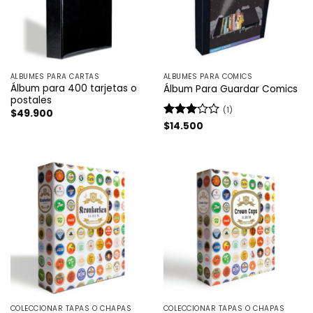
ÁLBUMES PARA CARTAS
ÁLBUMES PARA COMICS
Álbum para 400 tarjetas o
Álbum Para Guardar Comics
postales
(1)
$
49.900
Valorado
$
14.500
con
3
de 5
COLECCIONAR TAPAS O CHAPAS
COLECCIONAR TAPAS O CHAPAS