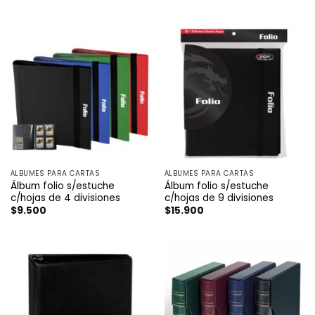
con
4
de
5
ÁLBUMES PARA CARTAS
ÁLBUMES PARA CARTAS
Álbum folio s/estuche
Álbum folio s/estuche
c/hojas de 4 divisiones
c/hojas de 9 divisiones
$
9.500
$
15.900