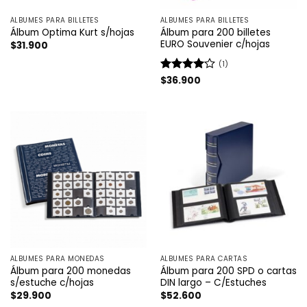
ÁLBUMES PARA BILLETES
ÁLBUMES PARA BILLETES
Álbum para 200 billetes
Álbum Optima Kurt s/hojas
EURO Souvenier c/hojas
$
31.900
(1)
Valorado
$
36.900
con
4
de
5
ÁLBUMES PARA MONEDAS
ÁLBUMES PARA CARTAS
Álbum para 200 monedas
Álbum para 200 SPD o cartas
s/estuche c/hojas
DIN largo – C/Estuches
$
29.900
$
52.600