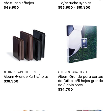
c/estuche s/hojas
– c/estuche s/hojas
Rango
$
49.900
$
55.900
-
$
61.900
de
precios:
desde
$55.900
hasta
$61.900
ÁLBUMES PARA BILLETES
ÁLBUMES PARA CARTAS
Álbum Grande para cartas
Álbum Grande Kurt s/hojas
de fútbol c/5 hojas grande
$
38.900
de 3 divisiones
$
34.700