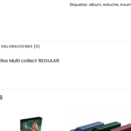
Etiquetas:
album
,
estuche
,
insu
VALORACIONES (0)
los Multi collect REGULAR.
S