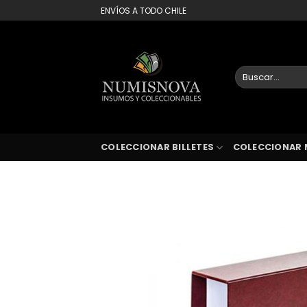
Saltar
ENVÍOS A TODO CHILE
al
contenido
Buscar
por:
COLECCIONAR BILLETES
COLECCIONAR 