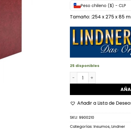
Peso chileno ($) - CLP
Tamaño: :254 x 275 x 85 
25 disponibles
Estuche Protector para Álb
AÑA
Añadir a Lista de Deseo
SKU:
9900210
Categorías:
Insumos
,
Lindner