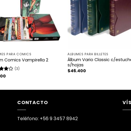
MES PARA COMICS
ÁLBUMES PARA BILLETES
Álbum Vario Classic c/estuch
m Comics Vampirella 2
s/hojas
(3)
$
46.400
rado
100
4
de
CONTACTO
VÍ
Teléfono: +56 9 3457 8942