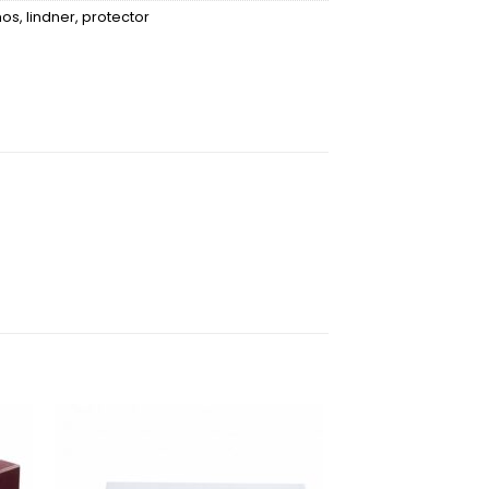
mos
,
lindner
,
protector