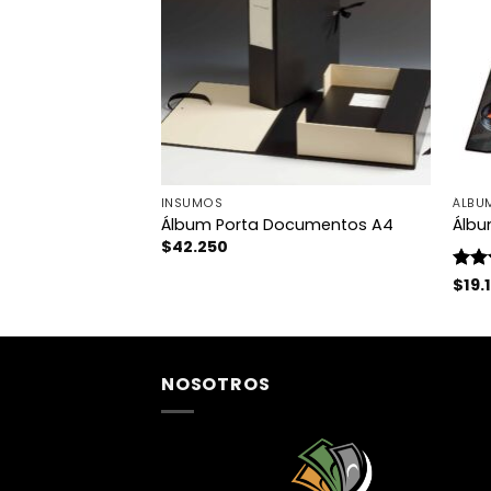
MICS
INSUMOS
ÁLBU
an Helsing
Álbum Porta Documentos A4
Álbu
$
42.250
Valo
$
19.
con
5
NOSOTROS